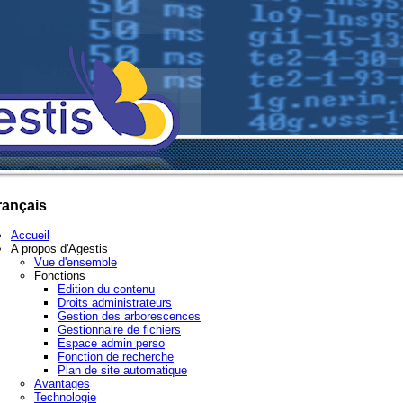
rançais
Accueil
A propos d'Agestis
Vue d'ensemble
Fonctions
Edition du contenu
Droits administrateurs
Gestion des arborescences
Gestionnaire de fichiers
Espace admin perso
Fonction de recherche
Plan de site automatique
Avantages
Technologie