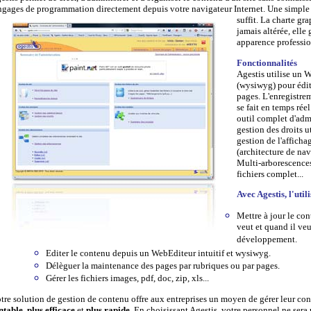
ngages de programmation directement depuis votre navigateur Internet.
Une simple
suffit. La charte gra
jamais altérée, elle
apparence professio
Fonctionnalités
Agestis utilise un 
(wysiwyg) pour édit
pages. L'enregistre
se fait en temps rée
outil complet d'admi
gestion des droits u
gestion de l'afficha
(architecture de nav
Multi-arborescences
fichiers complet...
Avec Agestis, l'util
Mettre à jour le con
veut et quand il veu
développement.
Editer le contenu depuis un WebEditeur intuitif et wysiwyg.
Délèguer la maintenance des pages par rubriques ou par pages.
Gérer les fichiers images, pdf, doc, zip, xls...
tre solution de gestion de contenu offre aux entreprises un moyen de gérer leur co
ntable
,
plus efficace
et
plus rapide.
En choisissant Agestis, votre personnel ne sera 