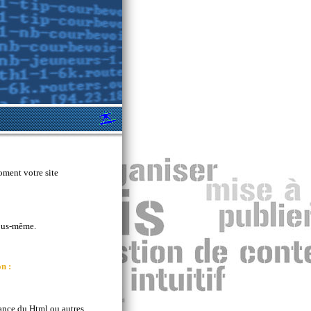
oment votre site
vous-même.
n :
sance du Html ou autres