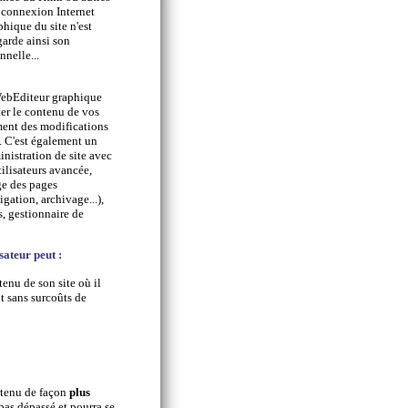
 connexion Internet
phique du site n'est
 garde ainsi son
nnelle...
WebEditeur graphique
er le contenu de vos
ment des modifications
l. C'est également un
nistration de site avec
tilisateurs avancée,
ge des pages
igation, archivage...),
, gestionnaire de
isateur peut :
tenu de son site où il
t sans surcoûts de
ntenu de façon
plus
pas dépassé et pourra se