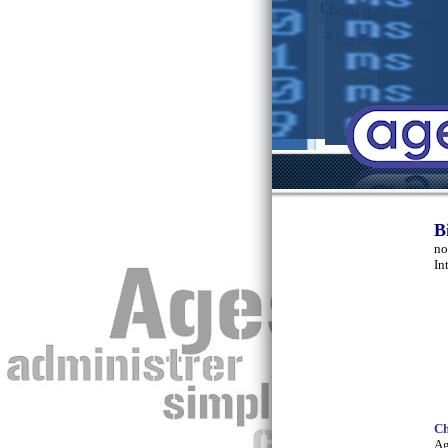
B
no
In
Ch
Ag