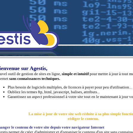
ienvenue sur Agestis,
uvel outil de gestion de sites en ligne,
simple et intuitif
pour mettre à jour à tout m
ternet
sans connaissances techniques.
Plus besoin de logiciels multiples, de licences à payer pour peu d'utilisation...
Oubliez les termes ftp, html, javascript, balises, attributs...
Garantissez un aspect professionnel à votre site tout en le maintenant à jour 
La mise à jour de votre site web réduite à sa plus simple fonctio
rédiger le contenu.
anger le contenu de votre site depuis votre navigateur Internet
estis permet de créer, d'administrer et d'organiser le contenu d'un site sans connais