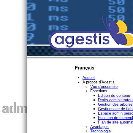
Français
Accueil
A propos d'Agestis
Vue d'ensemble
Fonctions
Edition du contenu
Droits administrateu
Gestion des arbore
Gestionnaire de fich
Espace admin pers
Fonction de recherc
Plan de site automa
Avantages
Technologie