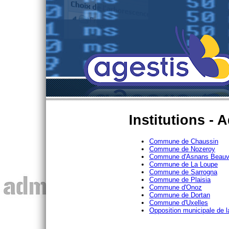
Institutions - 
Commune de Chaussin
Commune de Nozeroy
Commune d'Asnans Beauv
Commune de La Loupe
Commune de Sarrogna
Commune de Plaisia
Commune d'Onoz
Commune de Dortan
Commune d'Uxelles
Opposition municipale de 